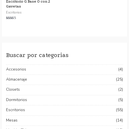
Escritorio G Base O con 2
Gavetas
Escritorios
Valorado con
5.00
de 5
Buscar por categorias
Accesorios
(4)
Almacenaje
(25)
Closets
(2)
Dormitorios
(5)
Escritorios
(55)
Mesas
(14)