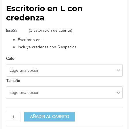
Escritorio en L con
credenza
(
1
valoración de cliente)
Valorado
1
Escritorio en L
con
5.00
de
5 en base a
Incluye credenza con 5 espacios
valoración
de un cliente
Color
Tamaño
AÑADIR AL CARRITO