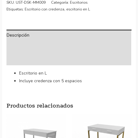
SKU:
UST-DSK-MM009
Categoría:
Escritorios
Etiquetas:
Escritorio con credenza
,
escritorio en L
Descripción
Información adicional
Valoraciones (1)
Escritorio en L
Incluye credenza con 5 espacios
Productos relacionados