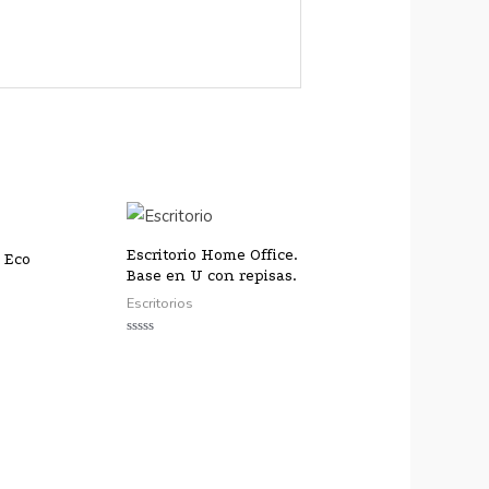
Escritorio Home Office.
o Eco
Base en U con repisas.
Escritorios
Valorado
con
0
de
5