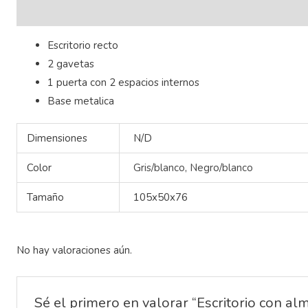
Descripción
Información adicional
Valoraciones (0)
Escritorio recto
2 gavetas
1 puerta con 2 espacios internos
Base metalica
Dimensiones
N/D
Color
Gris/blanco
,
Negro/blanco
Tamaño
105x50x76
No hay valoraciones aún.
Sé el primero en valorar “Escritorio con al