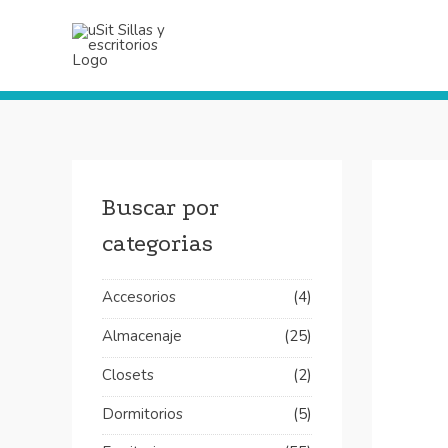
Ir
al
contenido
Buscar por
categorias
Accesorios
(4)
Almacenaje
(25)
Closets
(2)
Dormitorios
(5)