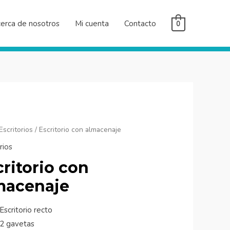
erca de nosotros
Mi cuenta
Contacto
0
rio
Escritorios
/ Escritorio con almacenaje
rios
naje
critorio con
ad
macenaje
Escritorio recto
2 gavetas