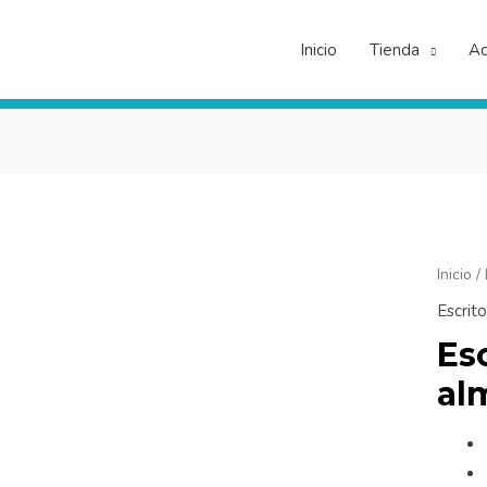
Inicio
Tienda
Ac
Escrito
Inicio
/
con
Escrito
almace
Es
cantid
al