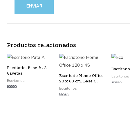
Productos relacionados
Escritorio. Base A. 2
Escritori
Gavetas.
Escritorio Home Office
Escritorios
Escritorios
90 x 60 cm. Base O.
Valorado
Escritorios
con
Valorado
4.50
con
de 5
5.00
Valorado
de 5
con
5.00
de 5