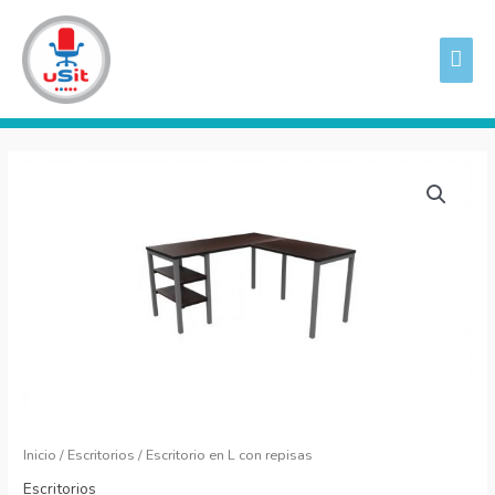
Ir
ME
al
PRI
contenido
Escritorio
en
L
con
repisas
cantidad
Inicio
/
Escritorios
/ Escritorio en L con repisas
Escritorios