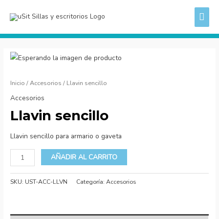
Ir
ME
al
PRI
contenido
Llavin
sencillo
cantidad
Inicio
/
Accesorios
/ Llavin sencillo
Accesorios
Llavin sencillo
Llavin sencillo para armario o gaveta
AÑADIR AL CARRITO
SKU:
UST-ACC-LLVN
Categoría:
Accesorios