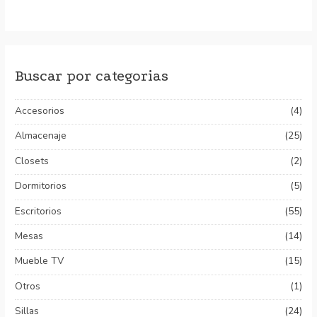
con
con
4.00
0
de 5
de
5
Buscar por categorias
Accesorios
(4)
Almacenaje
(25)
Closets
(2)
Dormitorios
(5)
Escritorios
(55)
Mesas
(14)
Mueble TV
(15)
Otros
(1)
Sillas
(24)