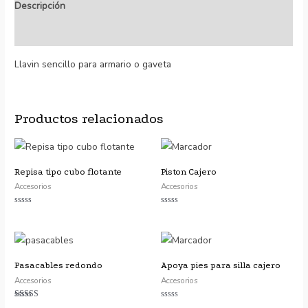
Descripción
Valoraciones (0)
Llavin sencillo para armario o gaveta
Productos relacionados
Repisa tipo cubo flotante
Piston Cajero
Accesorios
Accesorios
Valorado
Valorado
con
con
0
0
de
de
5
5
Pasacables redondo
Apoya pies para silla cajero
Accesorios
Accesorios
Valorado
Valorado