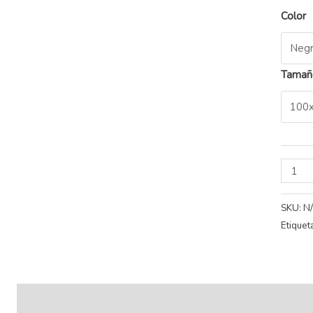
Color
Tamañ
SKU:
N
Etiquet
Descripción
Información adicional
Valoraciones (0)