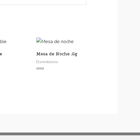
e
Mesa de Noche .Gg
Dormitorios
Valorado
con
0
de
5