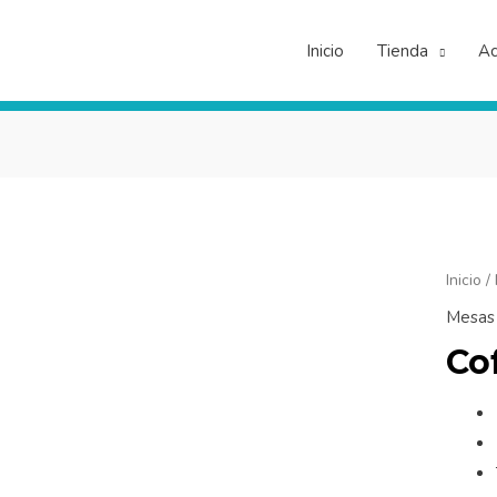
Inicio
Tienda
Ac
Coffee
Inicio
/
Table
Mesas
cantid
Co