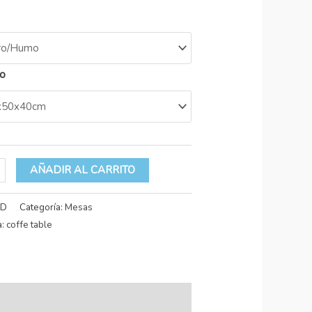
o
AÑADIR AL CARRITO
/D
Categoría:
Mesas
a:
coffe table