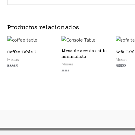
Productos relacionados
Mesa de acento estilo
Coffee Table 2
Sofa Tabl
minimalista
Mesas
Mesas
Mesas
Valorado
Valorado
con
con
Valorado
5.00
5.00
con
de 5
de 5
0
de
5