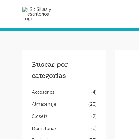
Ir
al
contenido
Buscar por
categorias
Accesorios
(4)
Almacenaje
(25)
Closets
(2)
Dormitorios
(5)