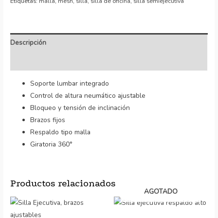
Etiquetas:
malla
,
mesh
,
silla
,
silla de oficina
,
silla semiejecutiva
Descripción
Valoraciones (0)
Soporte lumbar integrado
Control de altura neumático ajustable
Bloqueo y tensión de inclinación
Brazos fijos
Respaldo tipo malla
Giratoria 360°
Productos relacionados
AGOTADO