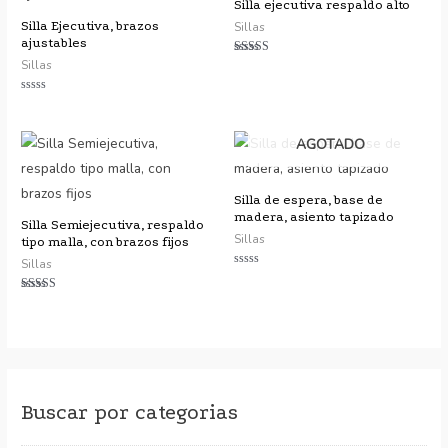
Silla ejecutiva respaldo alto
Silla Ejecutiva, brazos
Sillas
ajustables
Sillas
Valorado con
5.00
de 5
Valorado
con
0
de
AGOTADO
5
Silla de espera, base de
madera, asiento tapizado
Silla Semiejecutiva, respaldo
Sillas
tipo malla, con brazos fijos
Sillas
Valorado
con
0
Valorado con
de
5.00
5
de 5
Buscar por categorias