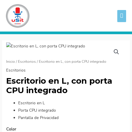
Ir
ME
al
PRI
contenido
Escritorio
en
L,
Inicio
/
Escritorios
/ Escritorio en L, con porta CPU integrado
con
Escritorios
porta
Escritorio en L, con porta
CPU
CPU integrado
integrado
cantidad
Escritorio en L
Porta CPU integrado
Pantalla de Privacidad
Color