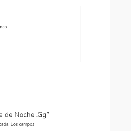
anco
sa de Noche .Gg”
cada.
Los campos