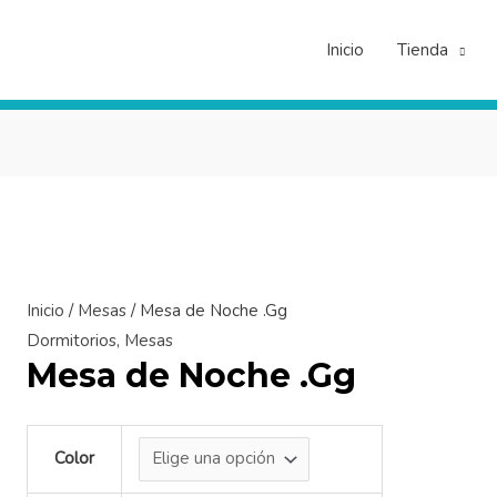
Inicio
Tienda
Mesa
de
Noche
.Gg
cantidad
Inicio
/
Mesas
/ Mesa de Noche .Gg
Dormitorios
,
Mesas
Mesa de Noche .Gg
Color