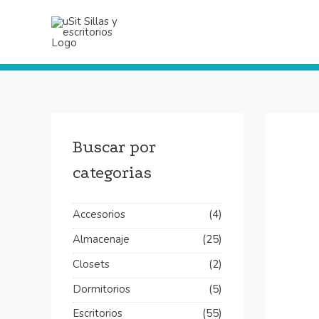
Ir
al
contenido
Buscar por
categorias
Accesorios
(4)
Almacenaje
(25)
Closets
(2)
Dormitorios
(5)
Escritorios
(55)